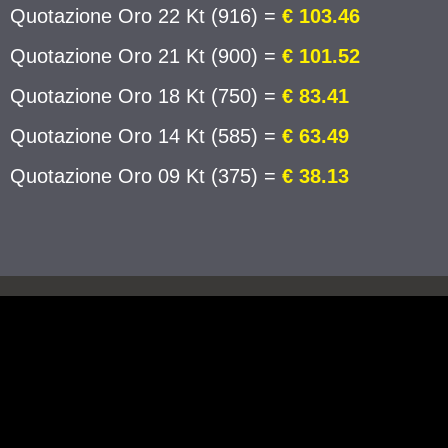
Quotazione Oro 22 Kt (916) =
€ 103.46
Quotazione Oro 21 Kt (900) =
€ 101.52
Quotazione Oro 18 Kt (750) =
€ 83.41
Quotazione Oro 14 Kt (585) =
€ 63.49
Quotazione Oro 09 Kt (375) =
€ 38.13