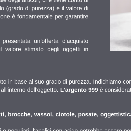
e degli articoli, che tiene conto di
olo (grado di purezza) e il valore di
zione è fondamentale per garantire
 presentata un’offerta d'acquisto
 il valore stimato degli oggetti in
ato in base al suo grado di purezza. Indichiamo co
all’interno dell’oggetto.
L’argento 999
è considerat
i, brocche, vassoi, ciotole, posate, oggettistic
i o peculiari, l’analisi con acido potrebbe essere no