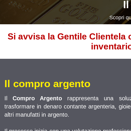
I
Scopri qu
Si avvisa la Gentile Clientela 
inventari
Il compro argento
Il
Compro Argento
rappresenta una soluz
trasformare in denaro contante argenteria, gioiell
altri manufatti in argento.