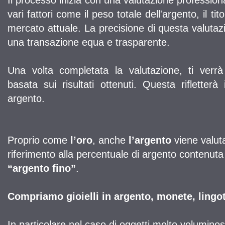
Il processo inizia con una valutazione professional
vari fattori come il peso totale dell'argento, il tit
mercato attuale. La precisione di questa valuta
una transazione equa e trasparente.
Una volta completata la valutazione, ti verrà
basata sui risultati ottenuti. Questa rifletterà
argento.
Proprio come
l’oro
, anche
l’argento
viene valut
riferimento alla percentuale di argento contenuta 
“argento fino”
.
Compriamo gioielli in argento, monete, lingott
In particolare nel caso di oggetti molto voluminos