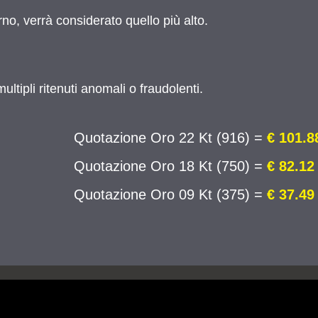
o, verrà considerato quello più alto.
i multipli ritenuti anomali o fraudolenti.
Quotazione Oro 22 Kt (916) =
€ 101.8
Quotazione Oro 18 Kt (750) =
€ 82.12
Quotazione Oro 09 Kt (375) =
€ 37.49