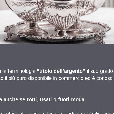
n la terminologia
“titolo dell’argento”
il suo grado
o il più puro disponibile in commercio ed è conos
a anche se rotti, usati o fuori moda.
n sufficiente, necessitando quindi di un’analisi appr