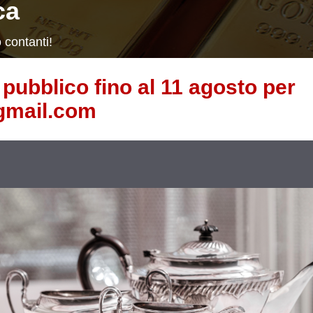
ca
 contanti!
l pubblico fino al 11 agosto per
@gmail.com